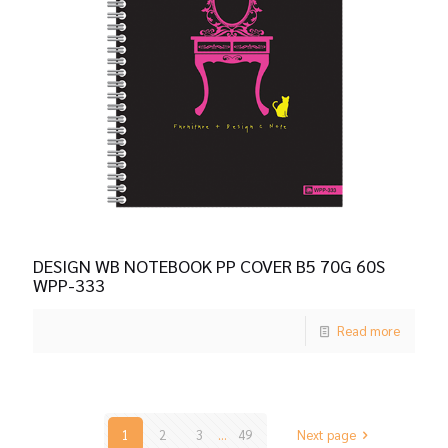
DESIGN WB NOTEBOOK PP COVER B5 70G 60S
WPP-333
Read more
1
2
3
...
49
Next page