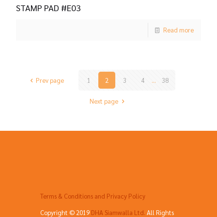
STAMP PAD #E03
Read more
Prev page
1
2
3
4
...
38
Next page
Terms & Conditions and Privacy Policy
Copyright © 2019
DHA Siamwalla Ltd.
All Rights