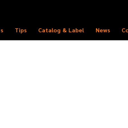
ts
Tips
Catalog & Label
News
C
kangaro stapler