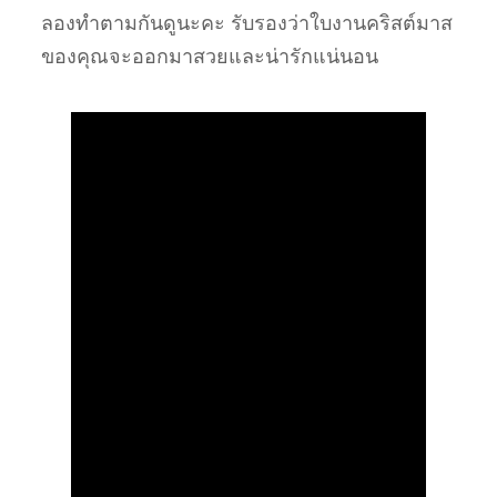
ลองทำตามกันดูนะคะ รับรองว่าใบงานคริสต์มาส
ของคุณจะออกมาสวยและน่ารักแน่นอน