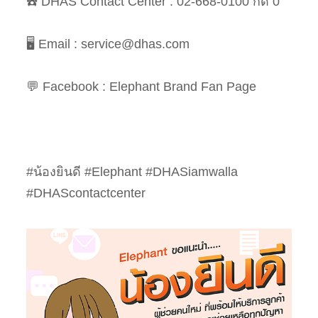
☎️ DHAS Contact Center : 02-668-0100 กด 0
🖥️ Email :
service@dhas.com
💬 Facebook : Elephant Brand Fan Page
#น้องยินดี #Elephant #DHASiamwalla
#DHAScontactcenter