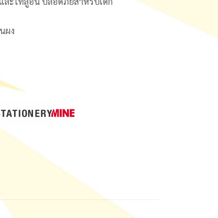
นและโทลูอีน ปลอดภัยสำหรับเด็ก
ุ่นผง