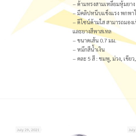
– ด้ามทรงสามเหลี่ยมหุ้มยา
– มีคลิปหนีบแข็งแรง พกพา
– ดีไซน์ด้ามใส สามารถมองเ
และยางสีพาสเทล
– ขนาดเส้น 0.7 มม.
– หมึกสีน้ำเงิน
– คละ 5 สี : ชมพู, ม่วง, เขียว,
July 29, 2021
July