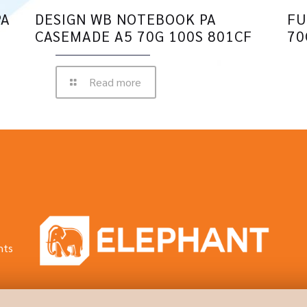
PA
DESIGN WB NOTEBOOK PA
FU
CASEMADE A5 70G 100S 801CF
70
Read more
hts