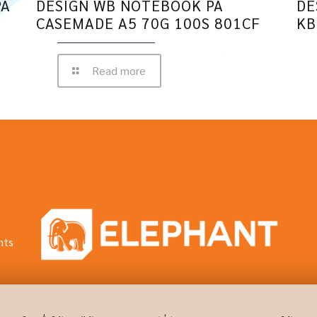
PA
DESIGN WB NOTEBOOK PA
DE
CASEMADE A5 70G 100S 801CF
KB
Read more
hts