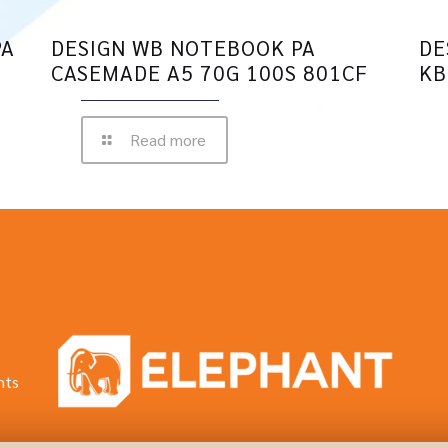
PA
DESIGN WB NOTEBOOK PA
DE
CASEMADE A5 70G 100S 801CF
KB
Read more
hts