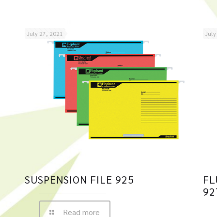
July 27, 2021
July
SUSPENSION FILE 925
FL
92
Read more